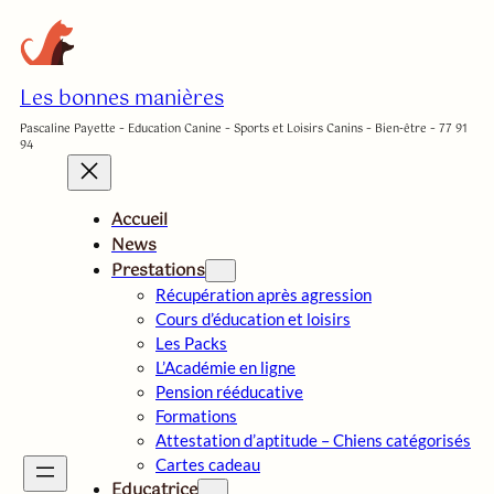
Aller
au
contenu
Les bonnes manières
Pascaline Payette – Education Canine – Sports et Loisirs Canins – Bien-être – 77 91
94
Accueil
News
Prestations
Récupération après agression
Cours d’éducation et loisirs
Les Packs
L’Académie en ligne
Pension rééducative
Formations
Attestation d’aptitude – Chiens catégorisés
Cartes cadeau
Educatrice