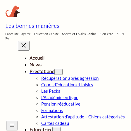
Aller
au
contenu
Les bonnes manières
Pascaline Payette – Education Canine – Sports et Loisirs Canins – Bien-être – 77 91
94
Accueil
News
Prestations
Récupération après agression
Cours d’éducation et loisirs
Les Packs
L’Académie en ligne
Pension rééducative
Formations
Attestation d’aptitude – Chiens catégorisés
Cartes cadeau
Educatrice