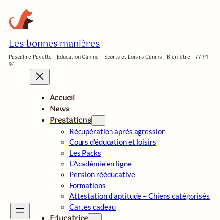
Aller
au
contenu
Les bonnes manières
Pascaline Payette – Education Canine – Sports et Loisirs Canins – Bien-être – 77 91
94
Accueil
News
Prestations
Récupération après agression
Cours d’éducation et loisirs
Les Packs
L’Académie en ligne
Pension rééducative
Formations
Attestation d’aptitude – Chiens catégorisés
Cartes cadeau
Educatrice