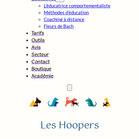
L’éducatrice comportementaliste
Méthodes d’éducation
Coaching à distance
Fleurs de Bach
Tarifs
Outils
Avis
Secteur
Contact
Boutique
Académie
Les Hoopers