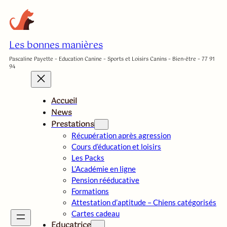
Aller
au
contenu
Les bonnes manières
Pascaline Payette – Education Canine – Sports et Loisirs Canins – Bien-être – 77 91
94
Accueil
News
Prestations
Récupération après agression
Cours d’éducation et loisirs
Les Packs
L’Académie en ligne
Pension rééducative
Formations
Attestation d’aptitude – Chiens catégorisés
Cartes cadeau
Educatrice