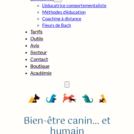
L’éducatrice comportementaliste
Méthodes d’éducation
Coaching à distance
Fleurs de Bach
Tarifs
Outils
Avis
Secteur
Contact
Boutique
Académie
Bien-être canin… et
humain