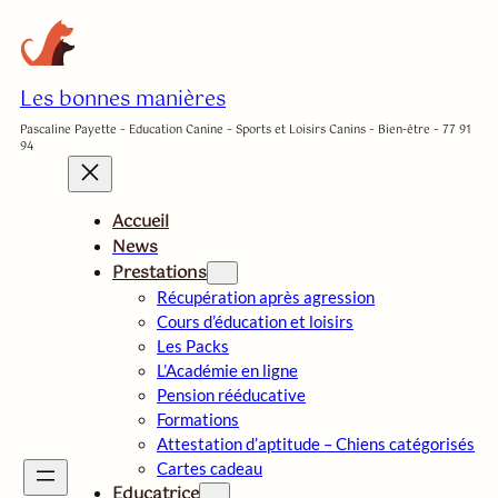
Aller
au
contenu
Les bonnes manières
Pascaline Payette – Education Canine – Sports et Loisirs Canins – Bien-être – 77 91
94
Accueil
News
Prestations
Récupération après agression
Cours d’éducation et loisirs
Les Packs
L’Académie en ligne
Pension rééducative
Formations
Attestation d’aptitude – Chiens catégorisés
Cartes cadeau
Educatrice