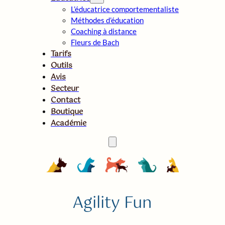
L’éducatrice comportementaliste
Méthodes d’éducation
Coaching à distance
Fleurs de Bach
Tarifs
Outils
Avis
Secteur
Contact
Boutique
Académie
Agility Fun