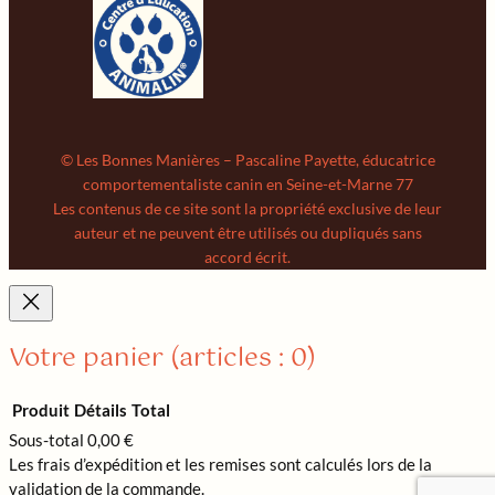
© Les Bonnes Manières – Pascaline Payette, éducatrice
comportementaliste canin en Seine-et-Marne 77
Les contenus de ce site sont la propriété exclusive de leur
auteur et ne peuvent être utilisés ou dupliqués sans
accord écrit.
Votre panier
(articles : 0)
Produit
Détails
Total
Sous-total
0,00 €
Produits
Les frais d’expédition et les remises sont calculés lors de la
dans
validation de la commande.