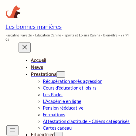
Aller
au
contenu
Les bonnes manières
Pascaline Payette – Education Canine – Sports et Loisirs Canins – Bien-être – 77 91
94
Accueil
News
Prestations
Récupération après agression
Cours d’éducation et loisirs
Les Packs
L’Académie en ligne
Pension rééducative
Formations
Attestation d’aptitude – Chiens catégorisés
Cartes cadeau
Educatrice