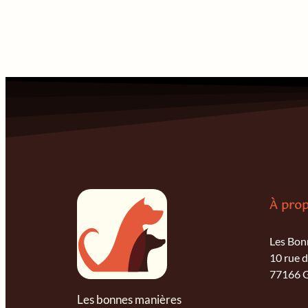
À pro
Les Bon
10 rue d
77166 G
Les bonnes manières