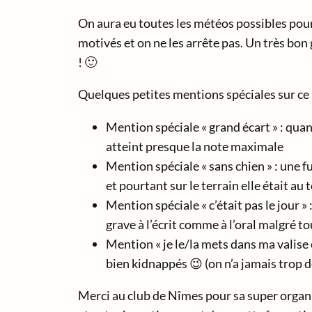
On aura eu toutes les météos possibles pour 
motivés et on ne les arrête pas. Un très bon
! 🙂
Quelques petites mentions spéciales sur ce m
Mention spéciale « grand écart » : quand
atteint presque la note maximale
Mention spéciale « sans chien » : une 
et pourtant sur le terrain elle était au 
Mention spéciale « c’était pas le jour »
grave à l’écrit comme à l’oral malgré to
Mention « je le/la mets dans ma valise 
bien kidnappés 😉 (on n’a jamais trop 
Merci au club de Nîmes pour sa super organ