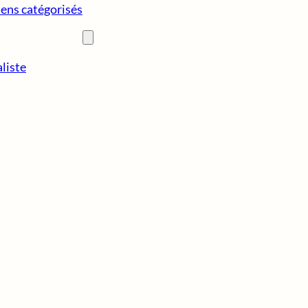
iens catégorisés
liste