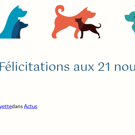
Félicitations aux 21 n
yette
dans
Actus