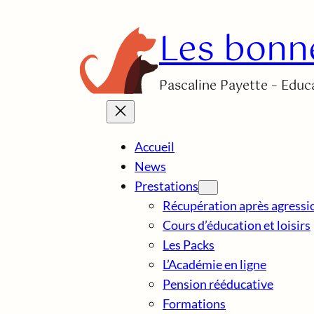
Aller
Les bonn
au
contenu
Pascaline Payette – Educa
Accueil
News
Prestations
Récupération après agressi
Cours d’éducation et loisirs
Les Packs
L’Académie en ligne
Pension rééducative
Formations