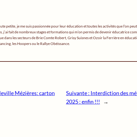
e petite, je me suis passionnée pour leur éducation et toutes les activités que l’on peut
ées, j’ai fait de nombreux stages et formations qui m’on permis de devenir éducatrice com
e dans les secteurs de Brie Comte Robert, Grisy Suisnes et Ozoir la Ferrière en éducat
ancing, les Hoopers ou le Rallye Obéissance.
eville Mézières: carton
Suivante :
Interdiction des mé
2025 : enfin !!!
→