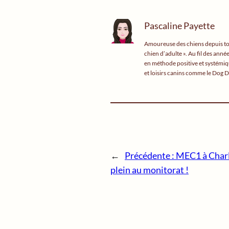
Pascaline Payette
Amoureuse des chiens depuis tout
chien d’adulte ». Au fil des ann
en méthode positive et systémiqu
et loisirs canins comme le Dog D
←
Précédente :
MEC1 à Charl
plein au monitorat !