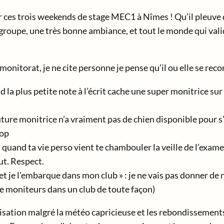
ces trois weekends de stage MEC1 à Nîmes ! Qu’il pleuve qu’i
 groupe, une très bonne ambiance, et tout le monde qui vali
onitorat, je ne cite personne je pense qu’il ou elle se reco
 la plus petite note à l’écrit cache une super monitrice sur
future monitrice n’a vraiment pas de chien disponible pour
top
 : quand ta vie perso vient te chambouler la veille de l’exa
ut. Respect.
et je l’embarque dans mon club » : je ne vais pas donner de 
de moniteurs dans un club de toute façon)
isation malgré la météo capricieuse et les rebondissement