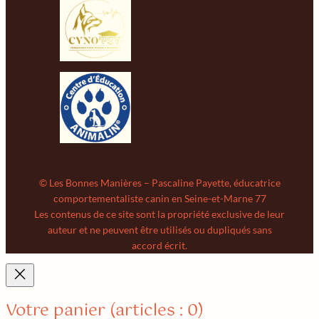
© Les Bonnes Manières – Pascaline Payette, éducatrice
comportementaliste canin en Seine-et-Marne 77
Les contenus de ce site sont la propriété exclusive de leur
auteur et ne peuvent être utilisés ou dupliqués sans
accord écrit.
Votre panier
(articles : 0)