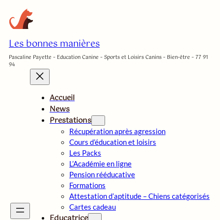
Aller
au
contenu
Les bonnes manières
Pascaline Payette – Education Canine – Sports et Loisirs Canins – Bien-être – 77 91
94
Accueil
News
Prestations
Récupération après agression
Cours d’éducation et loisirs
Les Packs
L’Académie en ligne
Pension rééducative
Formations
Attestation d’aptitude – Chiens catégorisés
Cartes cadeau
Educatrice