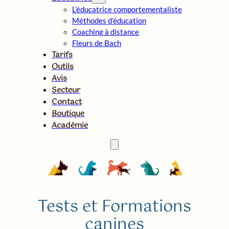
L’éducatrice comportementaliste
Méthodes d’éducation
Coaching à distance
Fleurs de Bach
Tarifs
Outils
Avis
Secteur
Contact
Boutique
Académie
Tests et Formations
canines