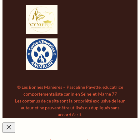
© Les Bonnes Manières – Pascaline Payette, éducatrice
comportementaliste canin en Seine-et-Marne 77
Les contenus de ce site sont la propriété exclusive de leur
auteur et ne peuvent être utilisés ou dupliqués sans
accord écrit.