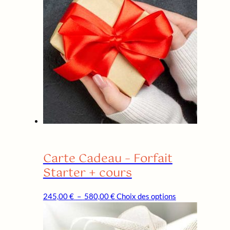
Carte Cadeau – Forfait
Starter + cours
Plage
Ce
245,00
€
–
580,00
€
Choix des options
de
produit
prix :
a
245,00 €
plusieurs