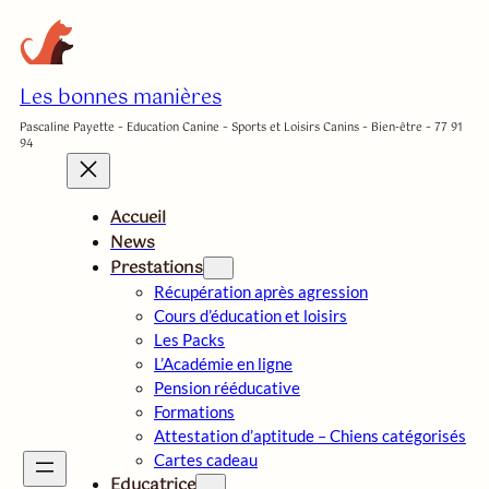
Aller
au
contenu
Les bonnes manières
Pascaline Payette – Education Canine – Sports et Loisirs Canins – Bien-être – 77 91
94
Accueil
News
Prestations
Récupération après agression
Cours d’éducation et loisirs
Les Packs
L’Académie en ligne
Pension rééducative
Formations
Attestation d’aptitude – Chiens catégorisés
Cartes cadeau
Educatrice