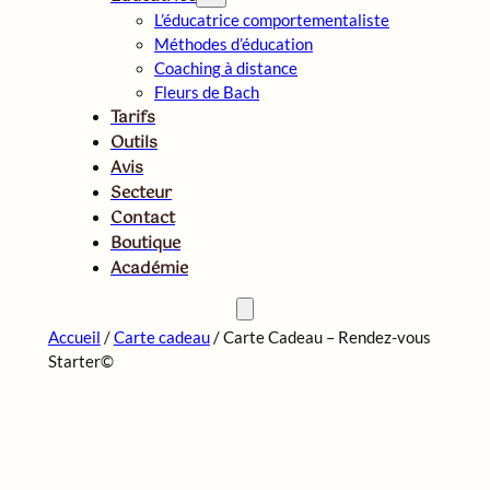
L’éducatrice comportementaliste
Méthodes d’éducation
Coaching à distance
Fleurs de Bach
Tarifs
Outils
Avis
Secteur
Contact
Boutique
Académie
Accueil
/
Carte cadeau
/ Carte Cadeau – Rendez-vous
Starter©