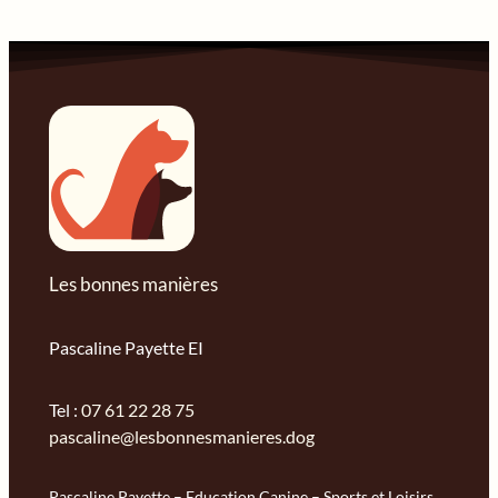
Les bonnes manières
Pascaline Payette EI
Tel :
07 61 22 28 75
pascaline@lesbonnesmanieres.dog
Pascaline Payette – Education Canine – Sports et Loisirs