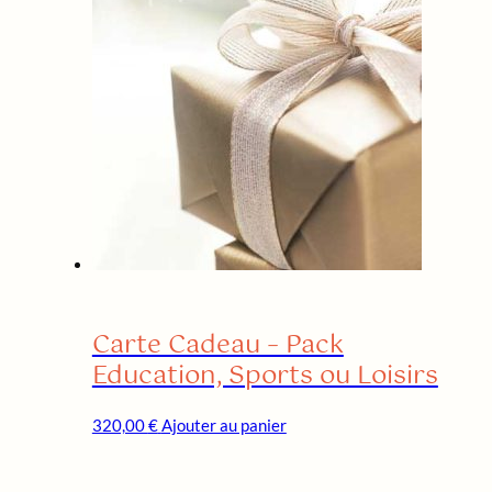
à
variations.
580,00 €
Les
options
peuvent
être
choisies
sur
la
page
du
produit
Carte Cadeau – Pack
Education, Sports ou Loisirs
320,00
€
Ajouter au panier