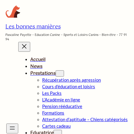
Aller
au
contenu
Les bonnes manières
Pascaline Payette – Education Canine – Sports et Loisirs Canins – Bien-être – 77 91
94
Accueil
News
Prestations
Récupération après agression
Cours d’éducation et loisirs
Les Packs
L’Académie en ligne
Pension rééducative
Formations
Attestation d’aptitude – Chiens catégorisés
Cartes cadeau
Educatrice