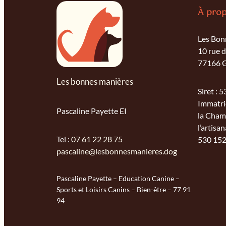
À pro
Les Bon
10 rue d
77166 G
Les bonnes manières
Siret :
Immatri
Pascaline Payette EI
la Cham
l’artisan
Tel :
07 61 22 28 75
530 152
pascaline@lesbonnesmanieres.dog
Pascaline Payette – Education Canine –
Sports et Loisirs Canins – Bien-être – 77 91
94