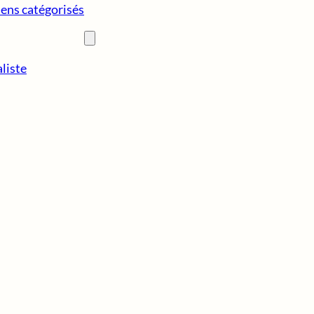
iens catégorisés
liste