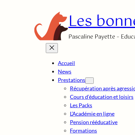
Aller
Les bonn
au
contenu
Pascaline Payette – Educa
Accueil
News
Prestations
Récupération après agressi
Cours d’éducation et loisirs
Les Packs
L’Académie en ligne
Pension rééducative
Formations