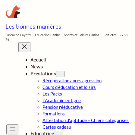
Aller
au
contenu
Les bonnes manières
Pascaline Payette – Education Canine – Sports et Loisirs Canins – Bien-être – 77 91
94
Accueil
News
Prestations
Récupération après agression
Cours d’éducation et loisirs
Les Packs
L’Académie en ligne
Pension rééducative
Formations
Attestation d’aptitude – Chiens catégorisés
Cartes cadeau
Educatrice