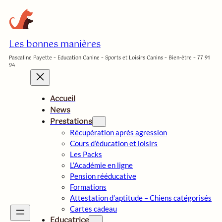
Aller
au
contenu
Les bonnes manières
Pascaline Payette – Education Canine – Sports et Loisirs Canins – Bien-être – 77 91
94
Accueil
News
Prestations
Récupération après agression
Cours d’éducation et loisirs
Les Packs
L’Académie en ligne
Pension rééducative
Formations
Attestation d’aptitude – Chiens catégorisés
Cartes cadeau
Educatrice