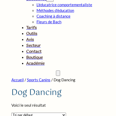
L’éducatrice comportementaliste
Méthodes d’éducation
Coaching à distance
Fleurs de Bach
Tarifs
Outils
Avis
Secteur
Contact
Boutique
Académie
Accueil
/
Sports Canins
/ Dog Dancing
Dog Dancing
Voici le seul résultat